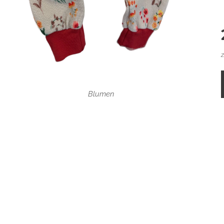
Bärli Rosa
Blumen