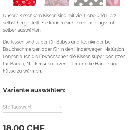
Rot mit weissen grossen Punkten
Sommerfeeling
Rot mit weissen Punkten
Smiles
Violett mit weissen Punkten
Unsere Kirschkern Kissen sind mit viel Liebe und Herz
Uni Blau
Zebra/Flamingo
selbst hergestellt. Sie können sich Ihren Lieblingsstoff
Edelweiss Blau
selber auswählen.
Pink mit grünen Sternen
Weiss mit grünen Punkten
Die Kissen sind super für Babys und Kleinkinder bei
Bauchschmerzen oder für in den Kinderwagen. Natürlich
können auch die Erwachsenen die Kissen super benutzen
für Bauch, Nackenschmerzen oder um die Hände und
Füsse zu wärmen.
Variante auswählen:
Stoffauswahl:
18,00
CHF